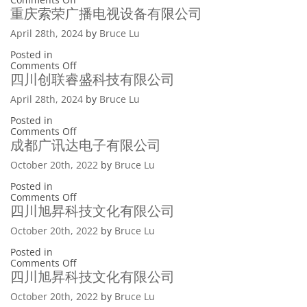
有
科
成
重庆索荣广播电视设备有限公司
限
技
都
公
有
权
April 28th, 2024
by
Bruce Lu
司
限
兴
公
电
Posted in
司
子
on
Comments Off
科
重
四川创联睿盛科技有限公司
技
庆
有
索
April 28th, 2024
by
Bruce Lu
限
荣
公
广
Posted in
司
播
on
Comments Off
电
四
成都广讯达电子有限公司
视
川
设
创
October 20th, 2022
by
Bruce Lu
备
联
有
睿
Posted in
限
盛
on
Comments Off
公
科
成
四川旭昇科技文化有限公司
司
技
都
有
广
October 20th, 2022
by
Bruce Lu
限
讯
公
达
Posted in
司
电
on
Comments Off
子
四
四川旭昇科技文化有限公司
有
川
限
旭
October 20th, 2022
by
Bruce Lu
公
昇