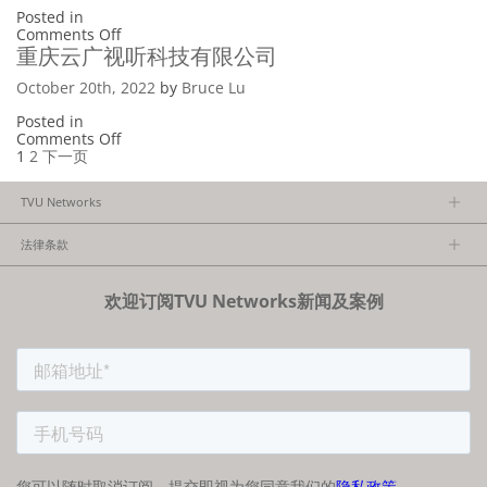
司
科
Posted in
技
on
Comments Off
文
四
重庆云广视听科技有限公司
化
川
有
旭
October 20th, 2022
by
Bruce Lu
限
昇
公
科
Posted in
司
技
on
Comments Off
Posts
文
重
1
2
下一页
化
庆
navigation
有
云
TVU Networks
限
广
公
视
关于TVU
司
听
法律条款
科
执行团队
技
隐私政策
加入我们
有
欢迎订阅TVU Networks新闻及案例
法律条款
经销商项目报备
限
FCC/CE声明
公
司