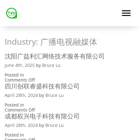
Industry:
广播电视融媒体
沈阳广益利汇网络技术服务有限公司
June 4th, 2025
by
Bruce Lu
Posted in
on
Comments Off
沈
四川创联睿盛科技有限公司
阳
广
April 28th, 2024
by
Bruce Lu
益
利
Posted in
汇
on
Comments Off
网
四
成都权兴电子科技有限公司
络
川
技
创
April 28th, 2024
by
Bruce Lu
术
联
服
睿
Posted in
务
盛
on
Comments Off