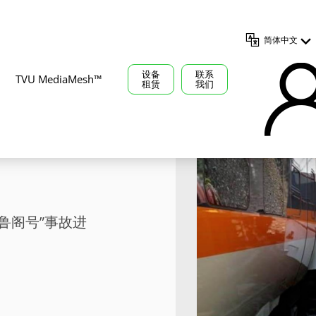
简体中文
设备
联系
TVU MediaMesh™
租赁
我们
鲁阁号”事
鲁阁号”事故进