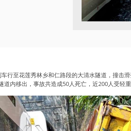
08次列车行至花莲秀林乡和仁路段的大清水隧道，撞
道内移出，事故共造成50人死亡，近200人受轻