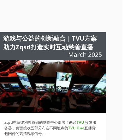
游戏与公益的创新融合｜TVU方案
助力Zqsd打造实时互动慈善直播
March 2025
Zqsd在蒙彼利埃总部的制作中心部署了两台
TVU
收发服
务器，负责接收五部分布在不同地点的
TVU One
直播背
包回传的高清视频信号。...