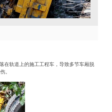
TVU Channel 云播出
TVU Mediahub 云调度
TVU Remote Commentator
云解说
击滑落在轨道上的施工工程车，导致多节车厢脱
重伤。