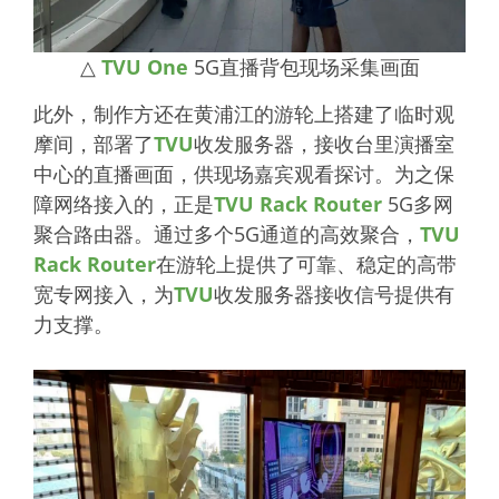
△
TVU One
5G直播背包现场采集画面
此外，制作方还在黄浦江的游轮上搭建了临时观
摩间，部署了
TVU
收发服务器，接收台里演播室
中心的直播画面，供现场嘉宾观看探讨。为之保
障网络接入的，正是
TVU Rack Router
5G多网
聚合路由器。通过多个5G通道的高效聚合，
TVU
Rack Router
在游轮上提供了可靠、稳定的高带
宽专网接入，为
TVU
收发服务器接收信号提供有
力支撑。