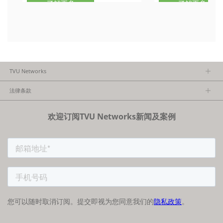
了解更多
了解更多
TVU Networks
关于TVU
法律条款
执行团队
隐私政策
加入我们
欢迎订阅TVU Networks新闻及案例
法律条款
经销商项目报备
FCC/CE声明