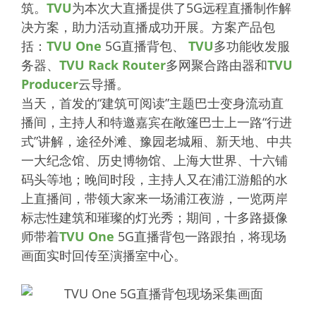
筑。
TVU
为本次大直播提供了5G远程直播制作解
决方案，助力活动直播成功开展。方案产品包
括：
TVU One
5G直播背包、
TVU
多功能收发服
务器、
TVU Rack Router
多网聚合路由器和
TVU
Producer
云导播。
当天，首发的“建筑可阅读”主题巴士变身流动直
播间，主持人和特邀嘉宾在敞篷巴士上一路“行进
式”讲解，途径外滩、豫园老城厢、新天地、中共
一大纪念馆、历史博物馆、上海大世界、十六铺
码头等地；晚间时段，主持人又在浦江游船的水
上直播间，带领大家来一场浦江夜游，一览两岸
标志性建筑和璀璨的灯光秀；期间，十多路摄像
师带着
TVU One
5G直播背包一路跟拍，将现场
画面实时回传至演播室中心。