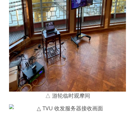
△ 游轮临时观摩间