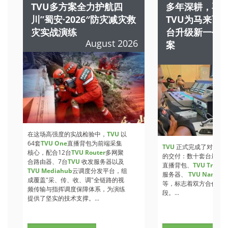
TVU多方案全力护航四
多年深耕，再续
川”蜀安·2026″防灾减灾救
TVU为马来西
灾实战演练
台升级新一代
August 2026
案
在这场高强度的实战检验中，
TVU
以
64套
TVU One
直播背包为前端采集
TVU
正式完成了对RTM
核心，配合12台
TVU Router
多网聚
的交付：数十套台最新
合路由器、7台
TVU
收发服务器以及
直播背包、
TVU Transc
TVU Mediahub
云调度分发平台，组
服务器、
TVU Nano
多
成覆盖"采、传、收、调"全链路的视
等，标志着双方合作迈
频传输与指挥调度保障体系，为演练
段。...
提供了坚实的技术支撑。...