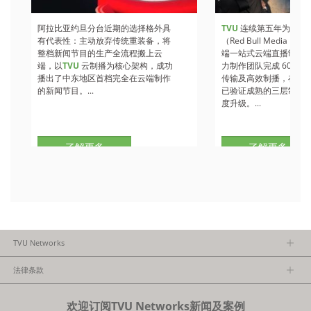
阿拉比亚约旦分台近期的选择格外具
TVU
连续第五年为红牛
有代表性：主动放弃传统重装备，将
（Red Bull Media H
整档新闻节目的生产全流程搬上云
端一站式云端直播制作
端，以
TVU
云制播为核心架构，成功
力制作团队完成 60+ 
播出了中东地区首档完全在云端制作
传输及高效制播，在 202
的新闻节目。...
已验证成熟的三层制作
度升级。...
了解更多
了解更多
TVU Networks
关于TVU
法律条款
执行团队
隐私政策
加入我们
欢迎订阅TVU Networks新闻及案例
法律条款
经销商项目报备