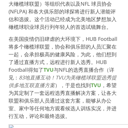
大橄榄球联盟）等组织代表以及NFL 球员协会
(NFLPA) 和各大俱乐部的球探将进行新人潜能评
估和选拔。这个活动已经成为北美地区梦想加入
橄榄球职业球员行列年轻人的首选试镜舞台。
在美国疫情仍旧肆虐的大环境下，HUB Football
将多个橄榄球联盟，协会和俱乐部的人员汇聚在
一起，会承担极高的健康风险，为此，他们想到
了通过直播方式，远程进行新人选秀。HUB
Football得知了
TVU
与NFL的选秀直播合作（详
见：
83地直播互动！TVU为美橄榄球联盟选秀提
供多地互联直播方案
），于是也找到
TVU
，希望
为其定制了一套远程选秀直播解决方案，让各大
联盟和俱乐部人员通过这套方案，能够从办公
室、家中等任何地方观看候选人训练实况，并进
行互动，评论和最终选拔。