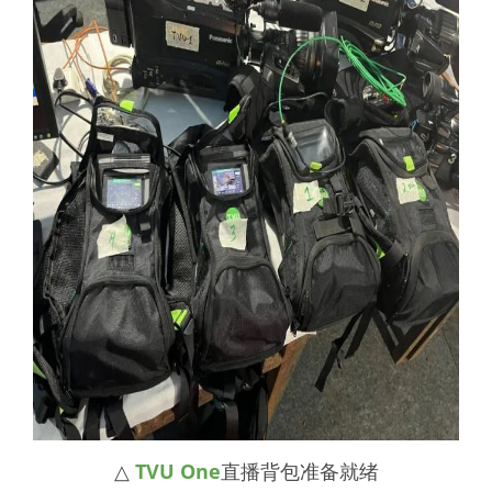
△
TVU One
直播背包准备就绪