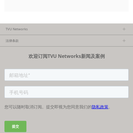
TVU Networks
关于TVU
法律条款
执行团队
隐私政策
加入我们
欢迎订阅TVU Networks新闻及案例
法律条款
经销商项目报备
FCC/CE声明