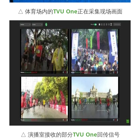
△ 体育场内的
TVU One
正在采集现场画面
△ 演播室接收的部分
TVU One
回传信号