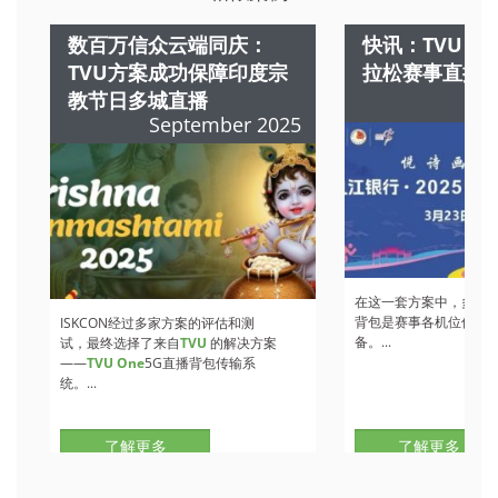
数百万信众云端同庆：
快讯：TVU 
TVU方案成功保障印度宗
拉松赛事直播
教节日多城直播
M
September 2025
在这一套方案中，多部
T
背包是赛事各机位信号
ISKCON经过多家方案的评估和测
备。...
试，最终选择了来自
TVU
的解决方案
——
TVU One
5G直播背包传输系
统。...
了解更多
了解更多