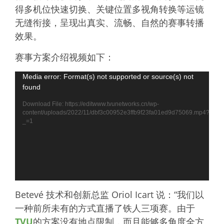
得多机位快速切换、关键位置多视角转换等运镜
无缝衔接，呈现出真实、流畅、自然的赛事转播
效果。
赛事方案介绍视频如下：
Video
Media error: Format(s) not supported or source(s) not
found
Player
Download File: https://editwww.tvunetworks.cn/wp-
content/uploads/2022/11/dbf3c00952e3ffb9f23fa01ed9d75069.mp4?
_=1
Betevé 技术和创新总监 Oriol Icart 说：“我们以
一种前所未有的方式直播了铁人三项赛。由于
TVU
的方案没有地点限制，而且能够多角度全方