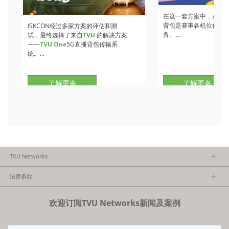
在这一套方案中，多部
T
背包是赛事各机位信号
ISKCON经过多家方案的评估和测
备。...
试，最终选择了来自
TVU
的解决方案
——
TVU One
5G直播背包传输系
统。...
了解更多
了解更多
TVU Networks
关于TVU
法律条款
执行团队
隐私政策
加入我们
欢迎订阅TVU Networks新闻及案例
法律条款
经销商项目报备
FCC/CE声明