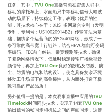
任务。其中，
TVU One
直播背包在密集人群中、
移动的摩托车上、水面船只中等移动信号大幅波
动的场景下，持续稳定工作，表现出优异的性
能，其技术核心在于：以IS+多网聚合专利（发明
专利，专利号：US10020914B2）传输算法为基
础，捆绑多个运营商的的5G/4G网络，形成了一
条可靠的高带宽上行链路，结合HEVC智能可变码
率编码、FEC前向纠错、带宽预测等技术，确保
了复杂网络情况下，低延时稳定传输广播级视音
频信号，再加上
TVU One
良好的散热及防溅、防
尘、防震的电气和结构设计，使之具备复杂环境
移动工作场景下的高鲁棒性，从内而外打造了极
致可靠的产品品质！
另外值得一提的是，本次赛事直播中应用的
TVU
Timelock
时间同步技术，实现了14套
TVU One
输出信号的帧同步和机位之间的声画同步，这使