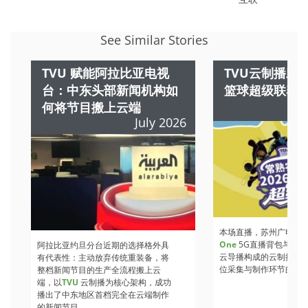
See Similar Stories
TVU 赋能阿拉比亚电视
TVU云制播助力
台：中东头部新闻机构如
篮球超级联赛
何将节目搬上云端
July 2026
本场直播，苏州广电总
One
5G直播背包与
TVU
阿拉比亚约旦分台近期的选择格外具
云导播构成的云制播方
有代表性：主动放弃传统重装备，将
位采集与制作环节的核心架
整档新闻节目的生产全流程搬上云
端，以
TVU
云制播为核心架构，成功
播出了中东地区首档完全在云端制作
的新闻节目。...