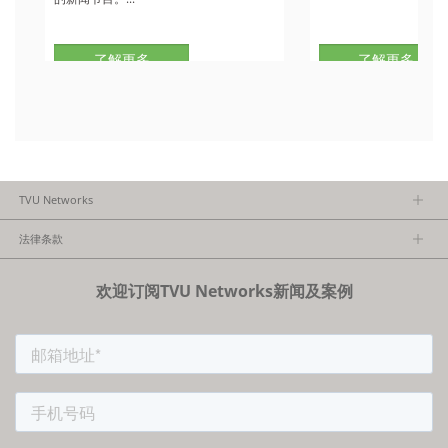
了解更多
了解更多
TVU Networks
关于TVU
法律条款
执行团队
隐私政策
加入我们
欢迎订阅TVU Networks新闻及案例
法律条款
经销商项目报备
FCC/CE声明