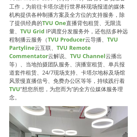
工作，为前往卡塔尔进行世界杯现场报道的媒体
机构提供各种制播方案及全方位的支持服务，除
了提供经典的
TVU One
直播背包租赁、无限流
量、
TVU Grid
IP调度分发服务外，还包括多种远
程制播云服务（
TVU Producer
云导播、
TVU
Partyline
云互联、
TVU Remote
Commentator
云解说、
TVU Channel
云播出
等）、当地拍摄团队服务、演播室租赁、单兵报
道套件租赁、24/7现场支持、卡塔尔地标及场馆
风景慢直播信号、免费办公区等等，持续践行着
TVU
“想您所想，为您而为”的全方位媒体服务理
念。