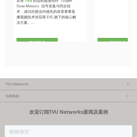
证将
TVU
的远程超慢动作（Super
Slow-Motion）信号采集与同步技
术，成功对接业内领先的体育赛事直
播视频技术供应商 EVS 旗下的核心解
决方案。...
了解更多
了解更多
TVU Networks
关于TVU
法律条款
执行团队
隐私政策
加入我们
欢迎订阅TVU Networks新闻及案例
法律条款
经销商项目报备
FCC/CE声明