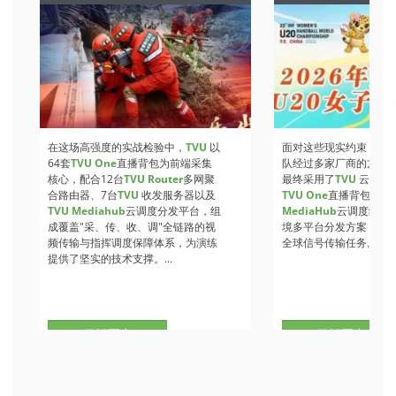
在这场高强度的实战检验中，
TVU
以
面对这些现实约束，晋
64套
TVU One
直播背包为前端采集
队经过多家厂商的方案
核心，配合12台
TVU Router
多网聚
最终采用了
TVU
云制播
合路由器、7台
TVU
收发服务器以及
TVU One
直播背包与
TV
TVU Mediahub
云调度分发平台，组
MediaHub
云调度组成
成覆盖"采、传、收、调"全链路的视
境多平台分发方案，承
频传输与指挥调度保障体系，为演练
全球信号传输任务。...
提供了坚实的技术支撑。...
了解更多
了解更多