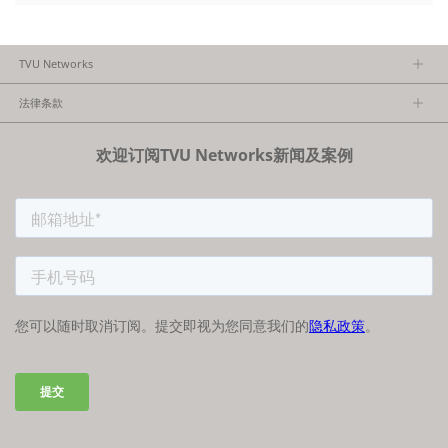
TVU Networks
关于TVU
法律条款
执行团队
隐私政策
加入我们
欢迎订阅TVU Networks新闻及案例
法律条款
经销商项目报备
FCC/CE声明