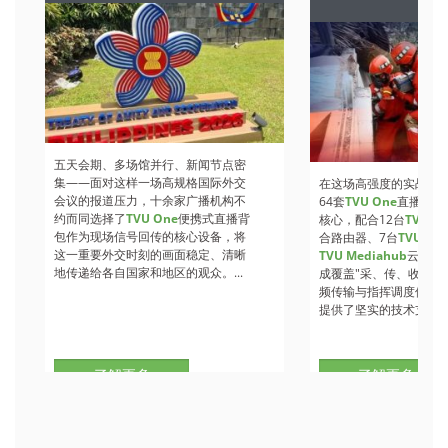
A
五天会期、多场馆并行、新闻节点密
集——面对这样一场高规格国际外交
在这场高强度的实战检
会议的报道压力，十余家广播机构不
64套
TVU One
直播背包
约而同选择了
TVU One
便携式直播背
核心，配合12台
TVU Ro
包作为现场信号回传的核心设备，将
合路由器、7台
TVU
收
这一重要外交时刻的画面稳定、清晰
TVU Mediahub
云调度
地传递给各自国家和地区的观众。...
成覆盖"采、传、收、调
频传输与指挥调度保障
提供了坚实的技术支撑。.
了解更多
了解更多