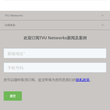
TVU Networks
关于TVU
法律条款
执行团队
隐私政策
加入我们
欢迎订阅TVU Networks新闻及案例
法律条款
经销商项目报备
FCC/CE声明