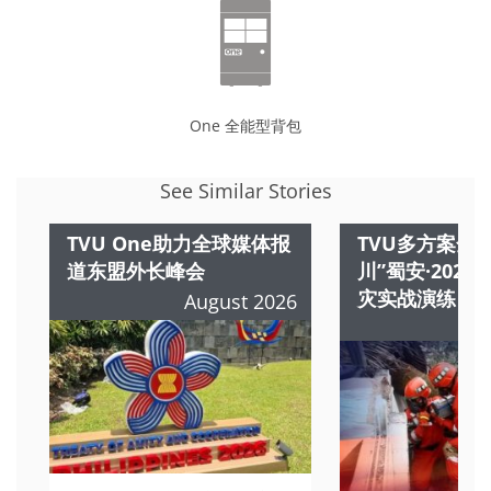
One 全能型背包
See Similar Stories
TVU One助力全球媒体报
TVU多方案全
道东盟外长峰会
川”蜀安·202
灾实战演练
August 2026
A