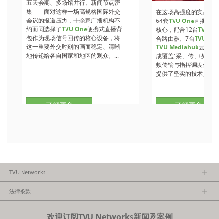
五天会期、多场馆并行、新闻节点密
集——面对这样一场高规格国际外交
在这场高强度的实战检
会议的报道压力，十余家广播机构不
64套
TVU One
直播背包
约而同选择了
TVU One
便携式直播背
核心，配合12台
TVU Ro
包作为现场信号回传的核心设备，将
合路由器、7台
TVU
收
这一重要外交时刻的画面稳定、清晰
TVU Mediahub
云调度
地传递给各自国家和地区的观众。...
成覆盖"采、传、收、调
频传输与指挥调度保障
提供了坚实的技术支撑。.
了解更多
了解更多
TVU Networks
关于TVU
法律条款
执行团队
隐私政策
加入我们
欢迎订阅TVU Networks新闻及案例
法律条款
经销商项目报备