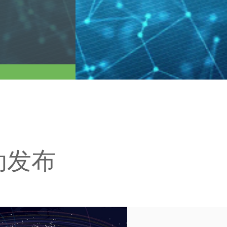
云
动发布