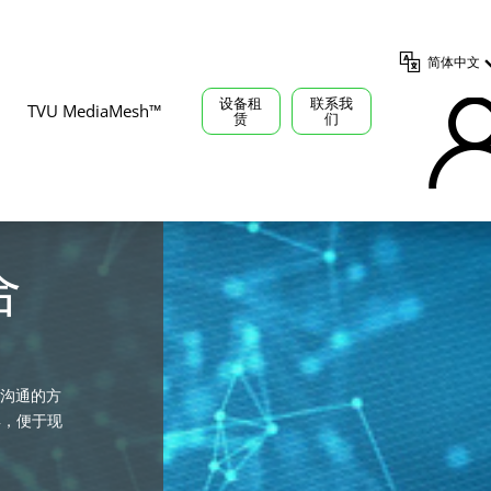
简体中文
设备租
联系我
TVU MediaMesh™
赁
们
合
管
沟通的方
具，便于现