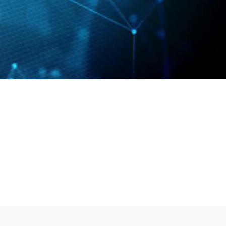
TVU Channel 云播出
TVU Mediahub 云调度
TVU Remote Commentator
解说