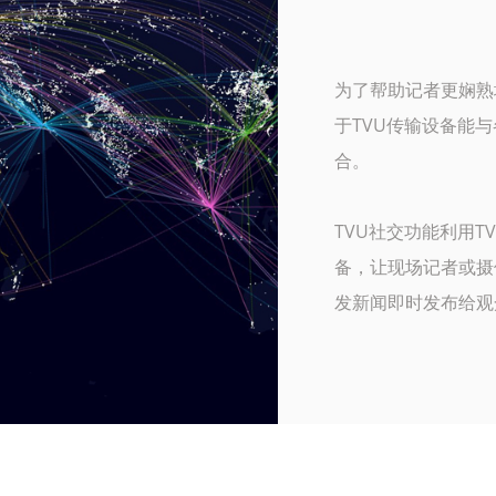
为了帮助记者更娴熟
于TVU传输设备能
合。
TVU社交功能利用TV
备，让现场记者或摄
发新闻即时发布给观