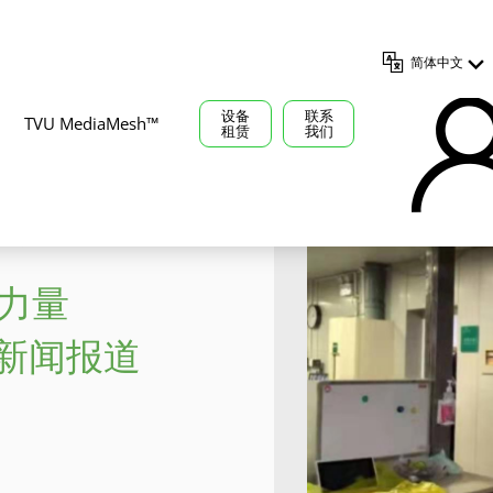
简体中文
设备
联系
TVU MediaMesh™
租赁
我们
行动
援力量
新闻报道