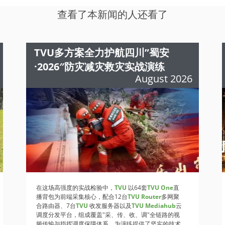
查看了本新闻的人还看了
TVU多方案全力护航四川”蜀安
·2026″防灾减灾救灾实战演练
August 2026
在这场高强度的实战检验中，
TVU
以64套
TVU One
直
播背包为前端采集核心，配合12台
TVU Router
多网聚
合路由器、7台
TVU
收发服务器以及
TVU Mediahub
云
调度分发平台，组成覆盖"采、传、收、调"全链路的视
频传输与指挥调度保障体系，为演练提供了坚实的技术