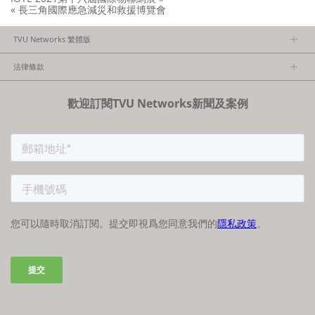
京
« 長三角國際應急減災和救援博覽會
國
際
TVU Networks 繁體版
廣
播
關於TVU
電
法律條款
影
電
隱私政策
視
歡迎訂閱TVU Networks新聞及案例
法律條款
展
FCC/CE聲明
覽
會
（BIRTV）〉
中