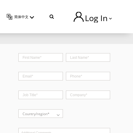
Log In
简体中文
TVU Producer 云导播
TVU Partyline 云互联
TVU Command Center 集中
管控系统
TVU Search 智媒体云
TVU Channel 云播出
Country/region*
TVU Mediahub 云调度