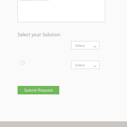
TVU Remote Commentator
云解说
Select your Solution
Select
Select