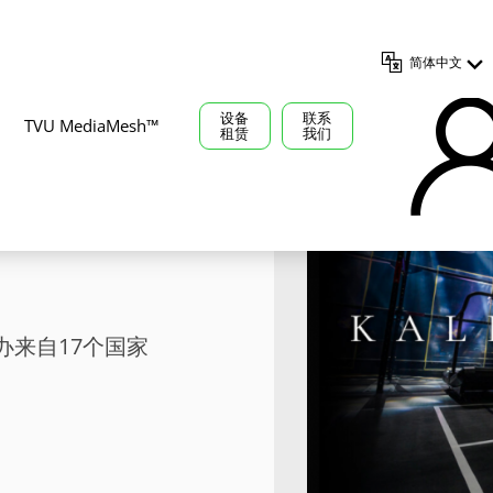
简体中文
设备
联系
TVU MediaMesh™
租赁
我们
U
办来自17个国家