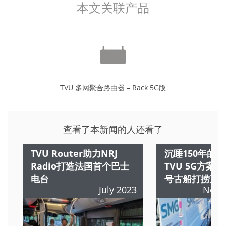
本文关联产品
TVU 多网聚合路由器 – Rack 5G版
查看了本新闻的人还看了
TVU Router助力NRJ
沉睡150年的历
Radio打造法国首个巴士
TVU 5G方案
电台
号古船打捞直
July 2023
Nove