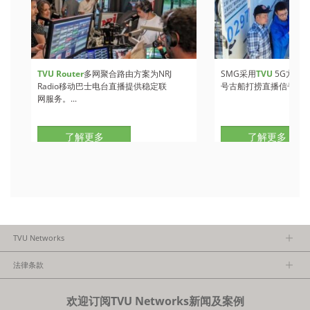
TVU Router
多网聚合路由方案为NRJ
SMG采用
TVU
5G方案
Radio移动巴士电台直播提供稳定联
号古船打捞直播信号。...
网服务。...
了解更多
了解更多
TVU Networks
关于TVU
法律条款
执行团队
隐私政策
加入我们
欢迎订阅TVU Networks新闻及案例
法律条款
经销商项目报备