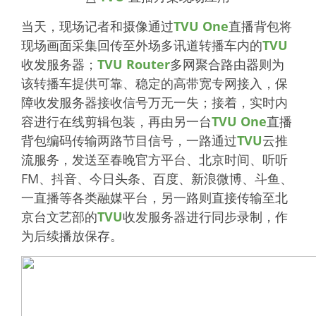
当天，现场记者和摄像通过
TVU One
直播背包将
现场画面采集回传至外场多讯道转播车内的
TVU
收发服务器；
TVU Router
多网聚合路由器则为
该转播车提供可靠、稳定的高带宽专网接入，保
障收发服务器接收信号万无一失；接着，实时内
容进行在线剪辑包装，再由另一台
TVU One
直播
背包编码传输两路节目信号，一路通过
TVU
云推
流服务，发送至春晚官方平台、北京时间、听听
FM、抖音、今日头条、百度、新浪微博、斗鱼、
一直播等各类融媒平台，另一路则直接传输至北
京台文艺部的
TVU
收发服务器进行同步录制，作
为后续播放保存。