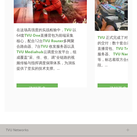
在这场高强度的实战检验中，
TVU
以
64套
TVU One
直播背包为前端采集
TVU
正式完成了对RTM
核心，配合12台
TVU Router
多网聚
的交付：数十套台最新
合路由器、7台
TVU
收发服务器以及
直播背包、
TVU Transc
TVU Mediahub
云调度分发平台，组
服务器、
TVU Nano
多
成覆盖"采、传、收、调"全链路的视
等，标志着双方合作迈
频传输与指挥调度保障体系，为演练
段。...
提供了坚实的技术支撑。...
了解更多
了解更多
TVU Networks