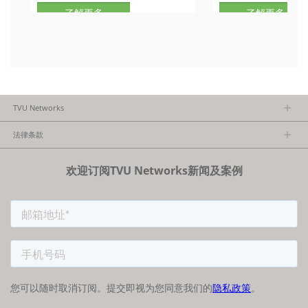
了解更多
了解更多
TVU Networks
关于TVU
法律条款
执行团队
隐私政策
加入我们
欢迎订阅TVU Networks新闻及案例
法律条款
经销商项目报备
FCC/CE声明