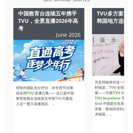
中国教育台连续五年携手
TVU多方案协同
TVU，全景直播2026年高
韩国地方选举
考
June 2026
为支持媒体对这一重大
时报道，
TVU
全面部署
经制作团队充分评估，本年度节目继
案——50套
TVU One
直
续采用
TVU
直播方案——这已是中国
TVU Anywhere
手机直
教育电视台连续第五年将TVU方案投
Grid
IP调度分发系统，
入这一重大直播项目。...
采集、移动回传到多点
术链路。...