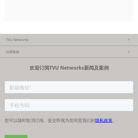
TVU Networks
关于TVU
法律条款
执行团队
隐私政策
加入我们
欢迎订阅TVU Networks新闻及案例
法律条款
经销商项目报备
FCC/CE声明