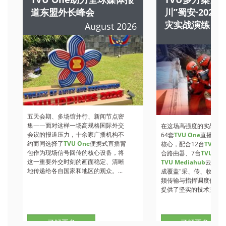
道东盟外长峰会
川”蜀安·202
灾实战演练
August 2026
A
五天会期、多场馆并行、新闻节点密
集——面对这样一场高规格国际外交
在这场高强度的实战检
会议的报道压力，十余家广播机构不
64套
TVU One
直播背包
约而同选择了
TVU One
便携式直播背
核心，配合12台
TVU Ro
包作为现场信号回传的核心设备，将
合路由器、7台
TVU
收
这一重要外交时刻的画面稳定、清晰
TVU Mediahub
云调度
地传递给各自国家和地区的观众。...
成覆盖"采、传、收、调
频传输与指挥调度保障
提供了坚实的技术支撑。.
了解更多
了解更多