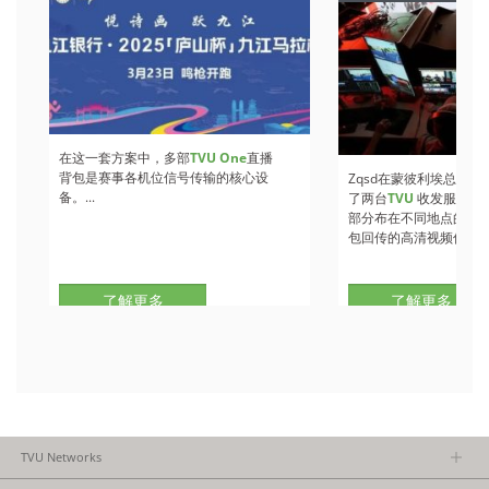
在这一套方案中，多部
TVU One
直播
背包是赛事各机位信号传输的核心设
Zqsd在蒙彼利埃总部
备。...
了两台
TVU
收发服务器
部分布在不同地点的
TV
包回传的高清视频信号。.
了解更多
了解更多
TVU Networks