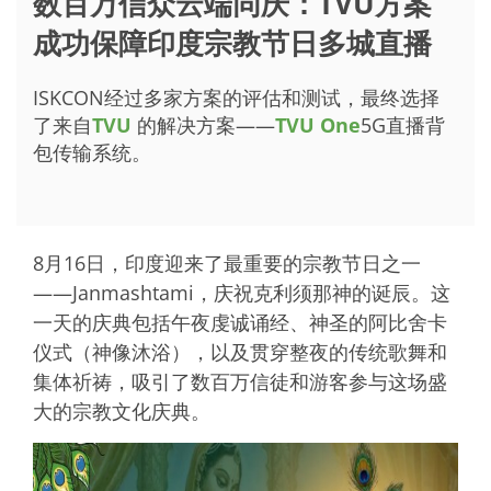
数百万信众云端同庆：TVU方案
成功保障印度宗教节日多城直播
ISKCON经过多家方案的评估和测试，最终选择
了来自
TVU
的解决方案——
TVU One
5G直播背
包传输系统。
8月16日，印度迎来了最重要的宗教节日之一
——Janmashtami，庆祝克利须那神的诞辰。这
一天的庆典包括午夜虔诚诵经、神圣的阿比舍卡
仪式（神像沐浴），以及贯穿整夜的传统歌舞和
集体祈祷，吸引了数百万信徒和游客参与这场盛
大的宗教文化庆典。