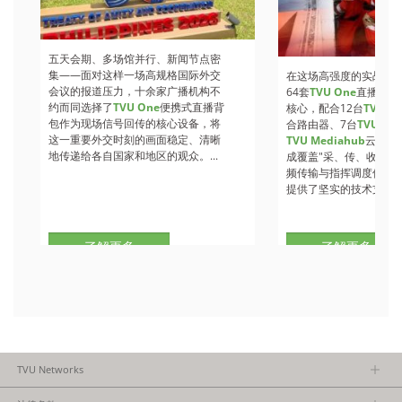
五天会期、多场馆并行、新闻节点密
集——面对这样一场高规格国际外交
在这场高强度的实战检
会议的报道压力，十余家广播机构不
64套
TVU One
直播背包
约而同选择了
TVU One
便携式直播背
核心，配合12台
TVU Ro
包作为现场信号回传的核心设备，将
合路由器、7台
TVU
收
这一重要外交时刻的画面稳定、清晰
TVU Mediahub
云调度
地传递给各自国家和地区的观众。...
成覆盖"采、传、收、调
频传输与指挥调度保障
提供了坚实的技术支撑。.
了解更多
了解更多
TVU Networks
关于TVU