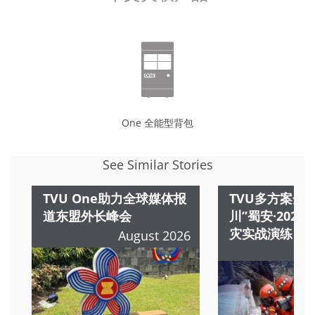
One 全能型背包
See Similar Stories
TVU One助力全球媒体报
TVU多方案全
道东盟外长峰会
川”蜀安·202
灾实战演练
August 2026
A