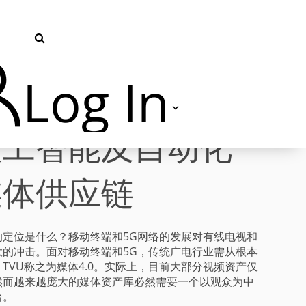
Log In
人工智能及自动化
TVU Producer 云导播
媒体供应链
TVU Partyline 云互联
TVU Command Center 集中
的定位是什么？移动终端和5G网络的发展对有线电视和
管控系统
大的冲击。面对移动终端和5G，传统广电行业需从根本
TVU称之为媒体4.0。实际上，目前大部分视频资产仅
然而越来越庞大的媒体资产库必然需要一个以观众为中
TVU Search 智媒体云
台。