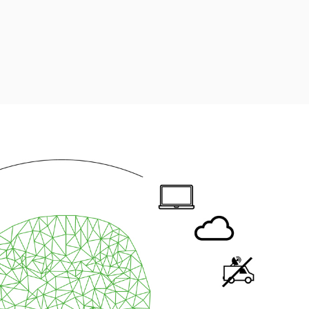
TVU Channel 云播出
TVU Mediahub 云调度
TVU Remote Commentator
云解说