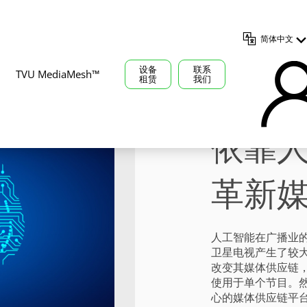
简体中文
设备
联系
TVU MediaMesh™
租赁
我们
依靠
革新
人工智能在广播业
卫星电视产生了较
改变其媒体供应链，
使用于单个节目。
心的媒体供应链平