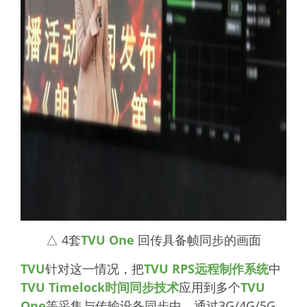
△ 4套
TVU One
回传具备帧同步的画面
TVU
针对这一情况，把
TVU RPS远程制作系统
中
TVU Timelock时间同步技术
应用到多个
TVU
One
等采集与传输设备同步中。通过3G/4G/5G