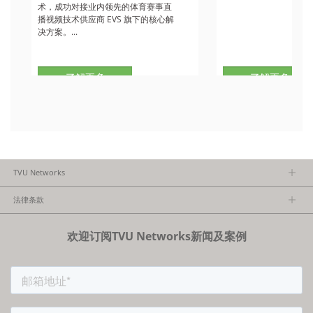
术，成功对接业内领先的体育赛事直
播视频技术供应商 EVS 旗下的核心解
决方案。...
了解更多
了解更多
TVU Networks
关于TVU
法律条款
执行团队
隐私政策
加入我们
欢迎订阅TVU Networks新闻及案例
法律条款
经销商项目报备
FCC/CE声明