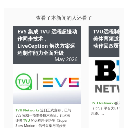
查看了本新闻的人还看了
EVS 集成 TVU 远程超慢动
TVU远程制作
作同步技术，
美体育频道实
LiveCeption 解决方案远
动作回放覆盖
程制作能力全面升级
May 2026
TVU Networks
的远程
（RPS）平台为BTN提
TVU Networks
近日正式宣布，已与
思路。...
EVS 完成一项重要技术验证。此次验
证将
TVU
的远程超慢动作（Super
Slow-Motion）信号采集与同步技