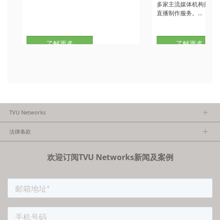
多家主流媒体机构提供
直播制作服务。...
了解更多
了解更多
TVU Networks
关于TVU
法律条款
执行团队
隐私政策
加入我们
欢迎订阅TVU Networks新闻及案例
法律条款
经销商项目报备
FCC/CE声明