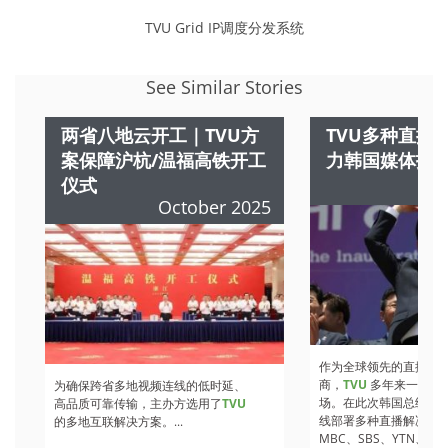
TVU Grid IP调度分发系统
See Similar Stories
两省八地云开工｜TVU方
TVU多种直播
案保障沪杭/温福高铁开工
力韩国媒体报
仪式
October 2025
作为全球领先的直播技
商，
TVU
多年来一直深
为确保跨省多地视频连线的低时延、
场。在此次韩国总统大
高品质可靠传输，主办方选用了
TVU
线部署多种直播解决方案
的多地互联解决方案。...
MBC、SBS、YTN、O