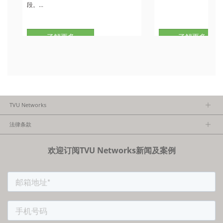
段。...
了解更多
了解更多
TVU Networks
关于TVU
法律条款
执行团队
隐私政策
加入我们
欢迎订阅TVU Networks新闻及案例
法律条款
经销商项目报备
FCC/CE声明