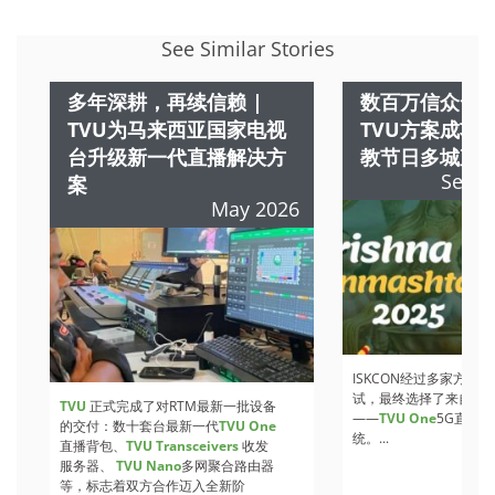
See Similar Stories
多年深耕，再续信赖 |
数百万信众云
TVU为马来西亚国家电视
TVU方案成功
台升级新一代直播解决方
教节日多城直
Septe
案
May 2026
ISKCON经过多家方案
试，最终选择了来自
TV
TVU
正式完成了对RTM最新一批设备
——
TVU One
5G直播
的交付：数十套台最新一代
TVU One
统。...
直播背包、
TVU Transceivers
收发
服务器、
TVU Nano
多网聚合路由器
等，标志着双方合作迈入全新阶