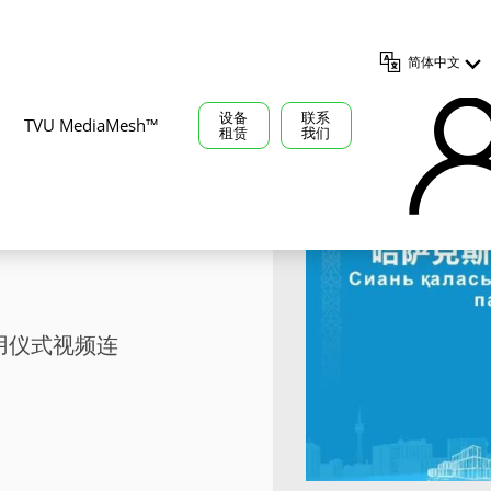
简体中文
设备
联系
TVU MediaMesh™
租赁
我们
案见证中
用仪式视频连