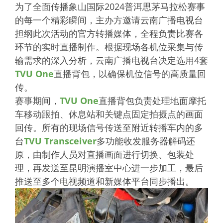
为了全面传播象山国际2024普洱思茅马拉松赛事
的每一个精彩瞬间，主办方邀请云南广播电视台
担纲此次活动的官方转播媒体，全程负责比赛各
环节的实时直播制作。根据现场各机位采集与传
输需求的深入分析，云南广播电视台决定选用4套
TVU One
直播背包，以确保机位信号的高质量回
传。
赛事期间，
TVU One
直播背包负责处理地面摩托
车移动跟拍、休息站和关键点固定拍摄点的画面
回传。所有的现场信号传送至附近转播车内的多
台
TVU Transceiver
多功能收发服务器解码还
原，由制作人员对直播画面进行切换、包装处
理，再发送至昆明演播室中心进一步加工，最后
推送至多个电视频道和新媒体平台同步播出。