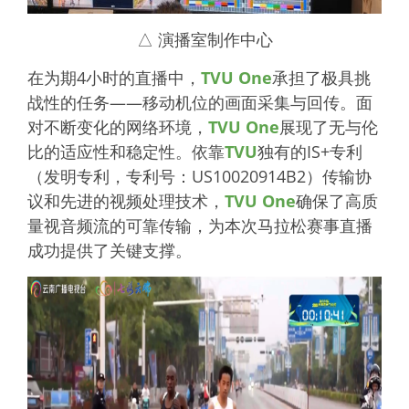
△ 演播室制作中心
在为期4小时的直播中，
TVU One
承担了极具挑
战性的任务——移动机位的画面采集与回传。面
对不断变化的网络环境，
TVU One
展现了无与伦
比的适应性和稳定性。依靠
TVU
独有的IS+专利
（发明专利，专利号：US10020914B2）传输协
议和先进的视频处理技术，
TVU One
确保了高质
量视音频流的可靠传输，为本次马拉松赛事直播
成功提供了关键支撑。