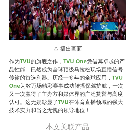
△ 播出画面
作为
TVU
的旗舰之作，
TVU One
凭借其卓越的产
品性能，已然成为全球顶级马拉松现场直播信号
传输的首选利器。历经十多年的全球应用，
TVU
One
为数万场精彩赛事成功转播保驾护航，一次
又一次赢得了主办方和媒体界的广泛赞誉与高度
认可。这无疑彰显了
TVU
在体育直播领域的强大
技术实力和当之无愧的领导地位！
本文关联产品