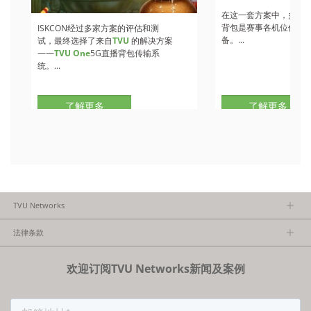
在这一套方案中，多部
T
背包是赛事各机位信号
ISKCON经过多家方案的评估和测
备。...
试，最终选择了来自
TVU
的解决方案
——
TVU One
5G直播背包传输系
统。...
了解更多
了解更多
TVU Networks
关于TVU
法律条款
执行团队
隐私政策
加入我们
欢迎订阅TVU Networks新闻及案例
法律条款
经销商项目报备
FCC/CE声明