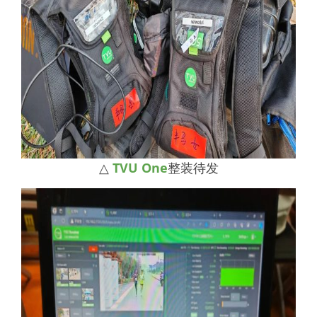
△
TVU One
整装待发